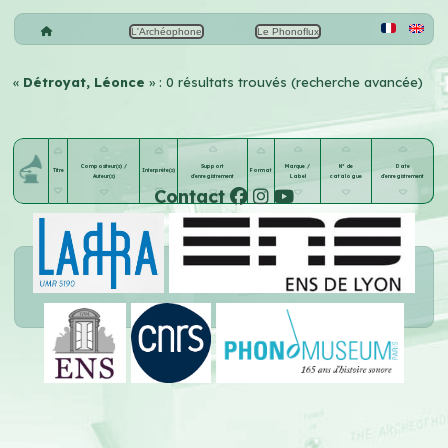
L'Archéophone
Le Phonoflux
«
Détroyat, Léonce
» : 0 résultats trouvés (recherche avancée)
Compositeur(s) /
Support
Marque /
N° de
Date
Titre
Interprète(s)
Format
Auteur(s)
d'enregistrement
Label
catalogue
d'enregistrement
Contact