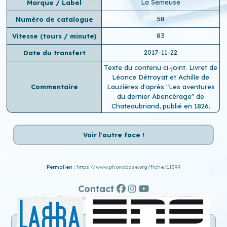
La Semeuse
Marque / Label
58
Numéro de catalogue
83
Vitesse (tours / minute)
2017-11-22
Date du transfert
Texte du contenu ci-joint. Livret de
Léonce Détroyat et Achille de
Commentaire
Lauzières d'après "Les aventures
du dernier Abencérage" de
Chateaubriand, publié en 1826.
Voir l'autre face !
Permalien :
https://www.phonobase.org/fiche/11399
Contact
Ancien affichage :
http://www.old.phonobase.org/fiche/11399