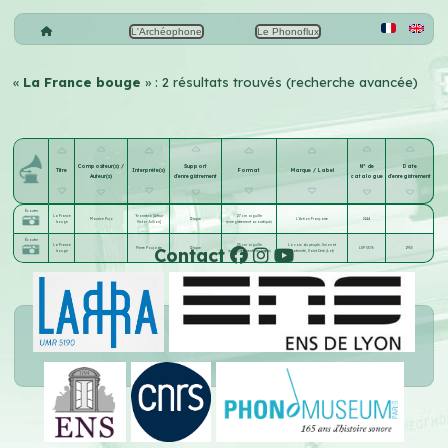
L'Archéophone
Le Phonoflux
«
La France bouge
» : 2 résultats trouvés (recherche avancée)
Compositeur(s) /
Support
N° de
Date
Titre
Interprète(s)
Format
Marque / Label
Auteur(s)
d'enregistrement
catalogue
d'enregistrement
Écouter
La France
Yvonneck [Arthur
27 cm aiguille
Maurice Pujo
Disque
L'Action Française
2144
bouge
Victor Jullion]
(enregistrement acoustique)
Écouter
La France
25 cm aiguille
La voix du peuple. Union et
Contact
Pierre Poujade
Disque
LSP 5376
1953
bouge
(enregistrement électrique)
fraternité, Saint Céré (Lot)