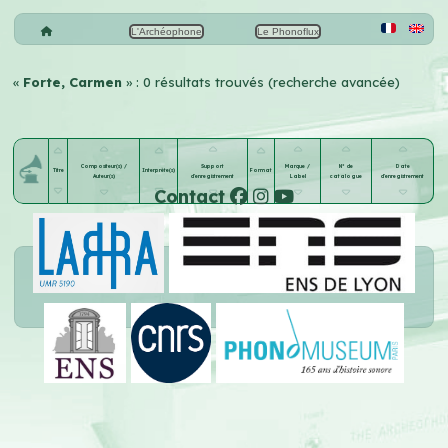
L'Archéophone
Le Phonoflux
«
Forte, Carmen
» : 0 résultats trouvés (recherche avancée)
Compositeur(s) /
Support
Marque /
N° de
Date
Titre
Interprète(s)
Format
Auteur(s)
d'enregistrement
Label
catalogue
d'enregistrement
Contact