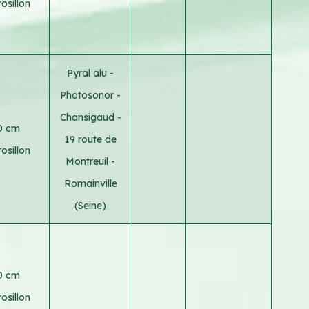
osillon
Pyral alu -
Photosonor -
Chansigaud -
0 cm
19 route de
osillon
Montreuil -
Romainville
(Seine)
0 cm
osillon