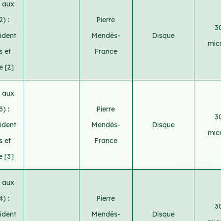
l aux
) :
Pierre
3
ident
Mendès-
Disque
micr
s et
France
 [2]
l aux
) :
Pierre
3
ident
Mendès-
Disque
micr
s et
France
e [3]
l aux
) :
Pierre
3
ident
Mendès-
Disque