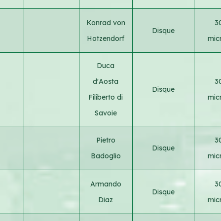
Konrad von
3
Disque
Hotzendorf
micr
Duca
d'Aosta
3
Disque
Filiberto di
micr
Savoie
Pietro
3
Disque
Badoglio
micr
Armando
3
Disque
Diaz
micr