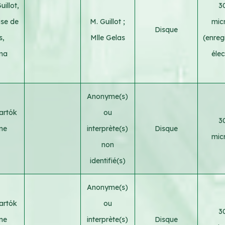
illot,
3
ise de
M. Guillot
;
micr
Disque
s,
Mlle Gelas
(enreg
ima
élec
Anonyme(s)
artók
ou
3
ne
interprète(s)
Disque
micr
non
identifié(s)
Anonyme(s)
artók
ou
3
ne
interprète(s)
Disque