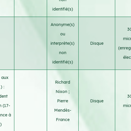
identifié(s)
Anonyme(s)
3
ou
micr
interprète(s)
Disque
(enreg
non
élec
identifié(s)
l aux
Richard
) :
Nixon
;
dent
3
Pierre
Disque
 (17-
micr
Mendès-
ance à
France
)