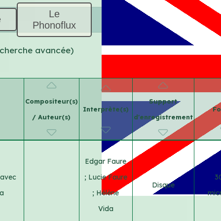
Le
e
Phonoflux
recherche avancée)
Compositeur(s)
Support
Interprète(s)
Fo
/ Auteur(s)
d'enregistrement
Edgar Faure
 avec
;
Lucie Faure
3
Disque
da
;
Hélène
micr
Vida