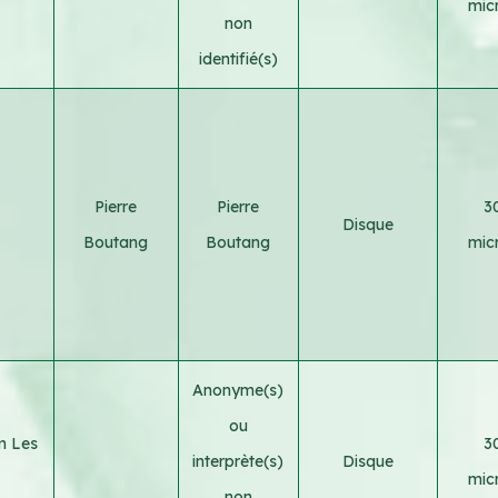
micr
non
identifié(s)
Pierre
Pierre
3
Disque
Boutang
Boutang
micr
Anonyme(s)
ou
m Les
3
interprète(s)
Disque
micr
non