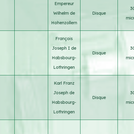
Empereur
3
Wilhelm de
Disque
micr
Hohenzollern
François
Joseph I de
3
Disque
Habsbourg-
micr
Lothringen
Karl Franz
Joseph de
3
Disque
Habsbourg-
micr
Lothringen