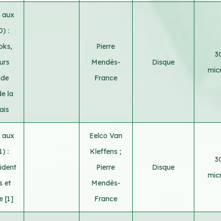
l aux
) :
oks,
Pierre
3
urs
Mendès-
Disque
micr
nde
France
e la
ais
l aux
Eelco Van
) :
Kleffens
;
3
ident
Pierre
Disque
micr
s et
Mendès-
 [1]
France