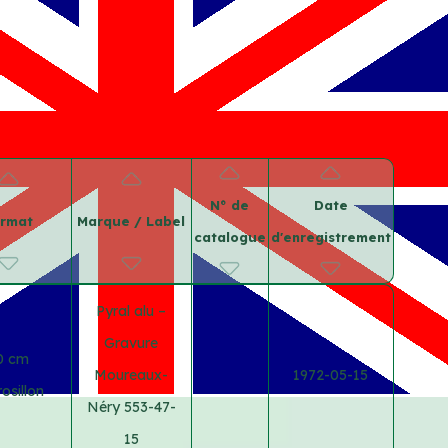
N° de
Date
rmat
Marque / Label
catalogue
d'enregistrement
Pyral alu –
Gravure
0 cm
Moureaux-
1972-05-15
osillon
Néry 553-47-
15