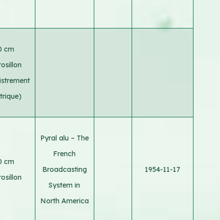
0 cm
osillon
istrement
trique)
Pyral alu – The
French
0 cm
Broadcasting
1954-11-17
osillon
System in
North America