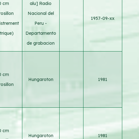
0 cm
alu] Radio
osillon
Nacional del
1957-09-xx
istrement
Peru -
trique)
Departamento
de grabacion
0 cm
Hungaroton
1981
osillon
0 cm
Hungaroton
1981