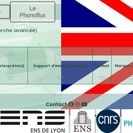
Le
e
Phonoflux
herche avancée)
nterprète(s)
Support d'enregistrement
Format
Marque 
Contact