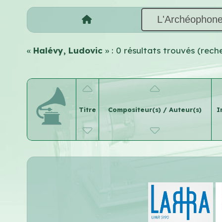
L'Archéophon
«
Halévy, Ludovic
» : 0 résultats trouvés (rec
Titre
Compositeur(s) / Auteur(s)
I