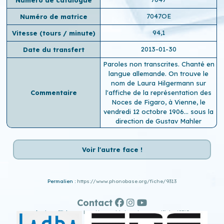
7047OE
Numéro de matrice
94,1
Vitesse (tours / minute)
2013-01-30
Date du transfert
Paroles non transcrites. Chanté en
langue allemande. On trouve le
nom de Laura Hilgermann sur
Commentaire
l'affiche de la représentation des
Noces de Figaro, à Vienne, le
vendredi 12 octobre 1906… sous la
direction de Gustav Mahler
Voir l'autre face !
Permalien :
https://www.phonobase.org/fiche/9313
Contact
Ancien affichage :
http://www.old.phonobase.org/fiche/9313