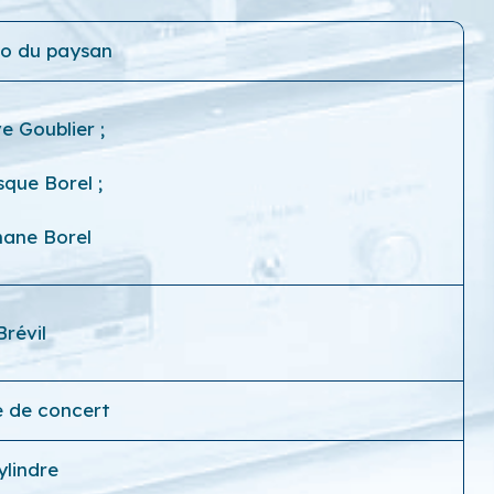
do du paysan
e Goublier
;
sque Borel
;
hane Borel
Brévil
e de concert
ylindre