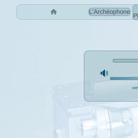
L'Archéophone
P
100