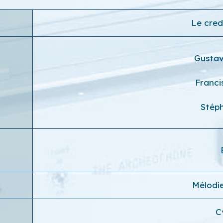
Le cre
Gustav
Franci
Stép
Mélodi
C