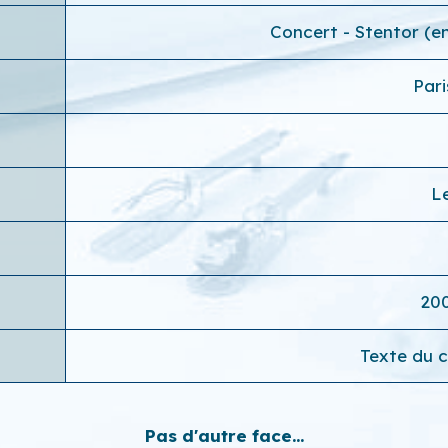
Concert - Stentor (e
Pari
L
20
Texte du c
Pas d'autre face...