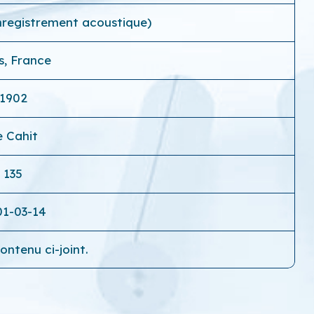
nregistrement acoustique)
s, France
1902
e Cahit
135
01-03-14
ontenu ci-joint.