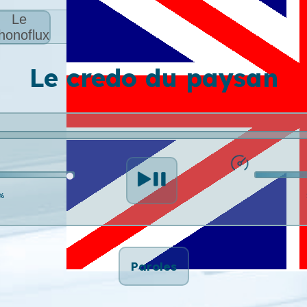
Le
honoflux
Le credo du paysan
%
Paroles