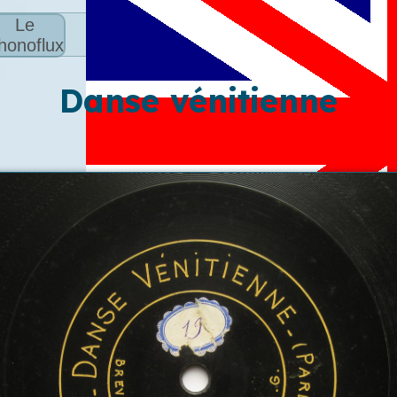
Le
honoflux
Danse vénitienne