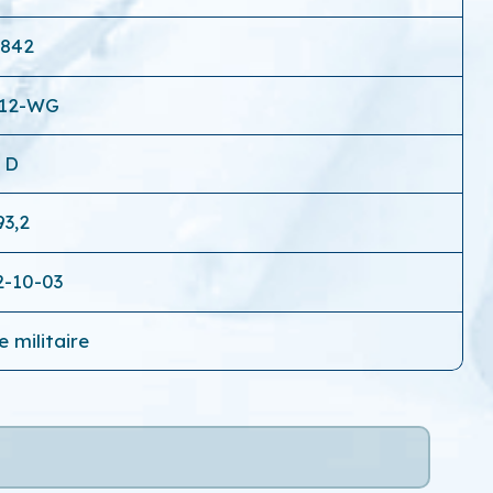
6842
012-WG
D
93,2
2-10-03
 militaire