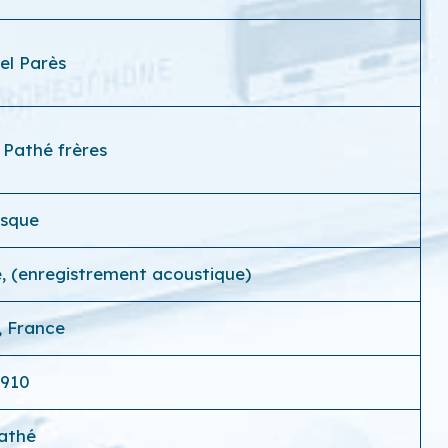
el Parès
 Pathé frères
isque
e, (enregistrement acoustique)
, France
1910
athé