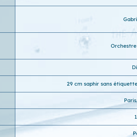
Gabri
Orchestre
D
29 cm saphir sans étiquett
Paris
P