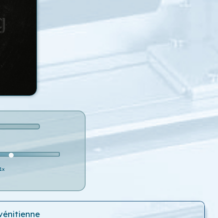
1x
vénitienne