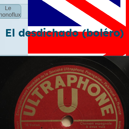
Le
honoflux
El desdichado (boléro)