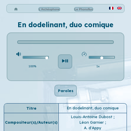
L'Archéophone
Le Phonoflux
En dodelinant, duo comique
100%
1x
Paroles
En dodelinant, duo comique
Titre
Louis-Antoine Dubost
;
Compositeur(s)/Auteur(s)
Léon Garnier
;
A. d'Appy