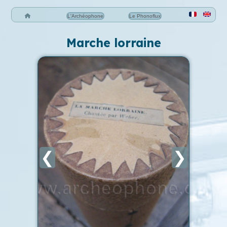
L'Archéophone
Le Phonoflux
Marche lorraine
❮
❯