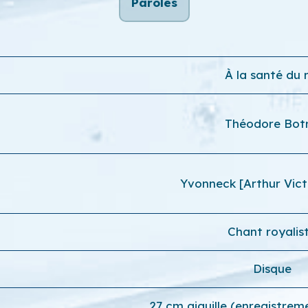
Paroles
À la santé du 
Théodore Botr
Yvonneck [Arthur Victo
Chant royalis
Disque
27 cm aiguille (enregistrem