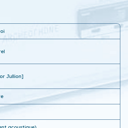
roi
el
r Jullion]
te
ent acoustique)