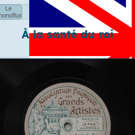
Le
honoflux
À la santé du roi