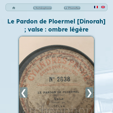
L'Archéophone
Le Phonoflux
Le Pardon de Ploermel [Dinorah]
; valse : ombre légère
❮
❯