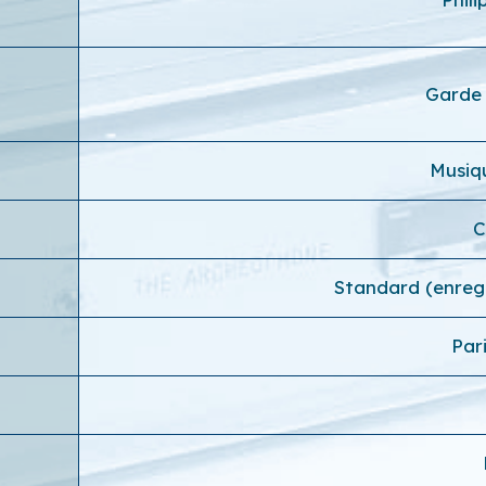
Garde 
Musiq
C
Standard (enreg
Par