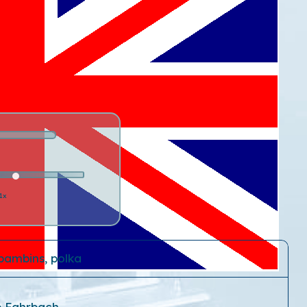
1x
 bambins, polka
ip Fahrbach