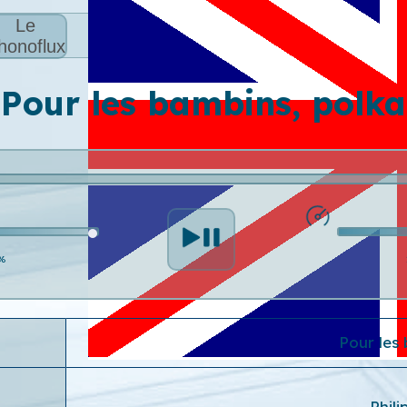
Le
honoflux
Pour les bambins, polka
%
Pour les
Phil