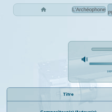
L'Archéophone
P
100
Titre
Compositeur(s)/Auteur(s)