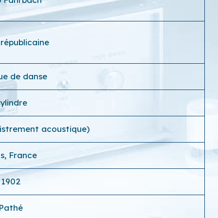
républicaine
ue de danse
ylindre
istrement acoustique)
is, France
1902
Pathé