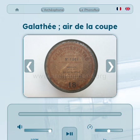
L'Archéophone
Le Phonoflux
Galathée ; air de la coupe
❮
❯
100%
1x