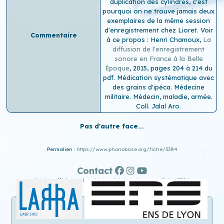
duplication des cylindres, c'est
pourquoi on ne trouve jamais deux
exemplaires de la même session
d'enregistrement chez Lioret. Voir
Commentaire
à ce propos : Henri Chamoux,
La
diffusion de l'enregistrement
sonore en France à la Belle
Époque
, 2015, pages 204 à 214 du
pdf. Médication systématique avec
des grains d'ipéca. Médecine
militaire. Médecin, maladie, armée.
Coll. Jalal Aro.
Pas d'autre face...
Permalien :
https://www.phonobase.org/fiche/3384
Contact
Ancien affichage :
http://www.old.phonobase.org/fiche/3384