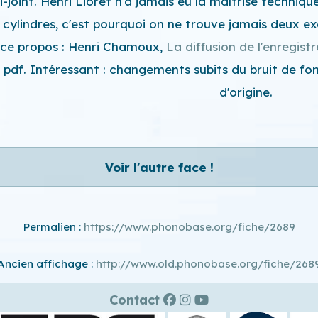
-joint. Henri Lioret n'a jamais eu la maîtrise techni
s cylindres, c'est pourquoi on ne trouve jamais deux 
à ce propos : Henri Chamoux,
La diffusion de l'enregis
pdf. Intéressant : changements subits du bruit de fond
d'origine.
Voir l'autre face !
Permalien :
https://www.phonobase.org/fiche/2689
Ancien affichage :
http://www.old.phonobase.org/fiche/268
Contact