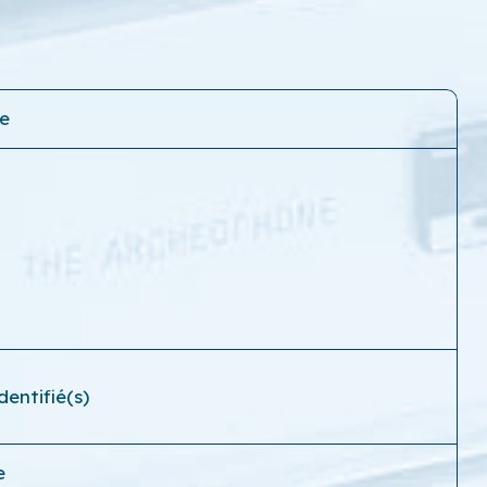
le
entifié(s)
e