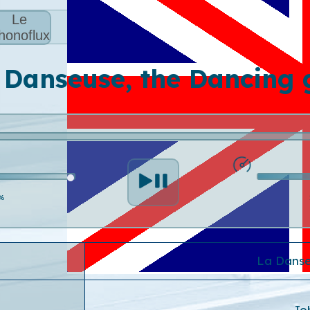
Le
honoflux
 Danseuse, the Dancing g
%
La Danse
Jo