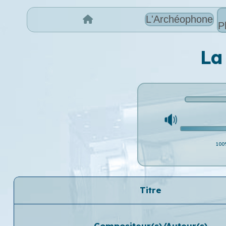
L'Archéophone
P
La
100
Titre
Compositeur(s)/Auteur(s)