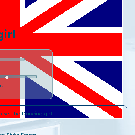
irl
1x
use, the Dancing girl
hn Philip Sousa