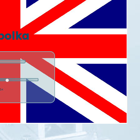
polka
1x