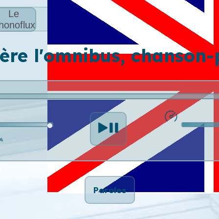
Le
honoflux
ière l'omnibus, chanson-
%
Paroles