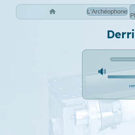
L'Archéophone
P
Derr
100