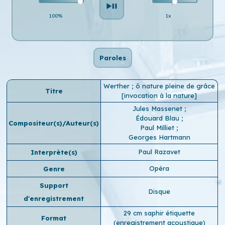
100%
1x
Paroles
Werther ; ô nature pleine de grâce
Titre
[invocation à la nature]
Jules Massenet
;
Édouard Blau
;
Compositeur(s)/Auteur(s)
Paul Milliet
;
Georges Hartmann
Paul Razavet
Interprète(s)
Opéra
Genre
Support
Disque
d'enregistrement
29 cm saphir étiquette
Format
(enregistrement acoustique)