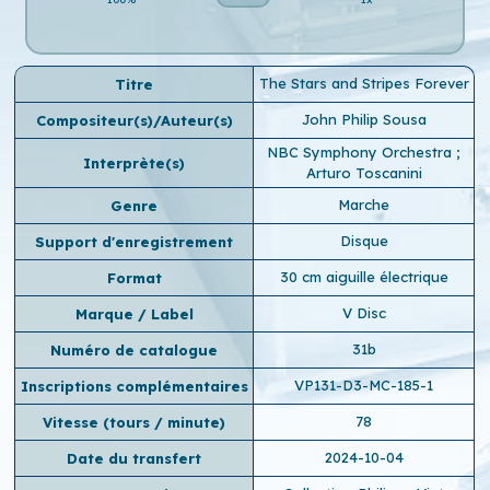
The Stars and Stripes Forever
Titre
John Philip Sousa
Compositeur(s)/Auteur(s)
NBC Symphony Orchestra
;
Interprète(s)
Arturo Toscanini
Marche
Genre
Disque
Support d'enregistrement
30 cm aiguille électrique
Format
V Disc
Marque / Label
31b
Numéro de catalogue
VP131-D3-MC-185-1
Inscriptions complémentaires
78
Vitesse (tours / minute)
2024-10-04
Date du transfert