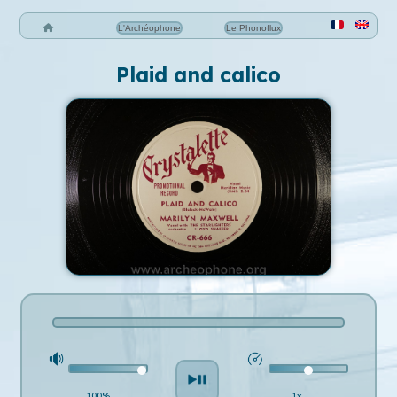
L'Archéophone
Le Phonoflux
Plaid and calico
100%
1x