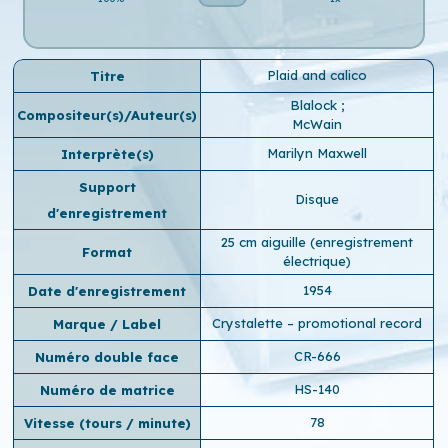
Plaid and calico
Titre
Blalock
;
Compositeur(s)/Auteur(s)
McWain
Marilyn Maxwell
Interprète(s)
Support
Disque
d'enregistrement
25 cm aiguille (enregistrement
Format
électrique)
1954
Date d'enregistrement
Crystalette – promotional record
Marque / Label
CR-666
Numéro double face
HS-140
Numéro de matrice
78
Vitesse (tours / minute)