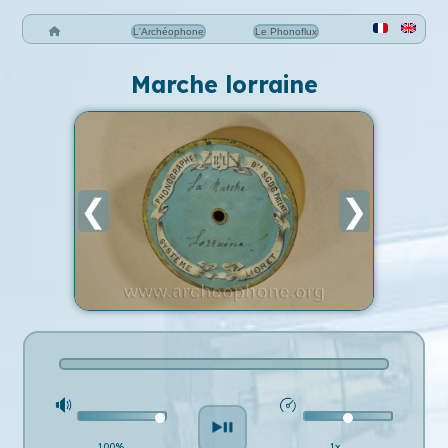
L'Archéophone
Le Phonoflux
Marche lorraine
❮
❯
100%
1x