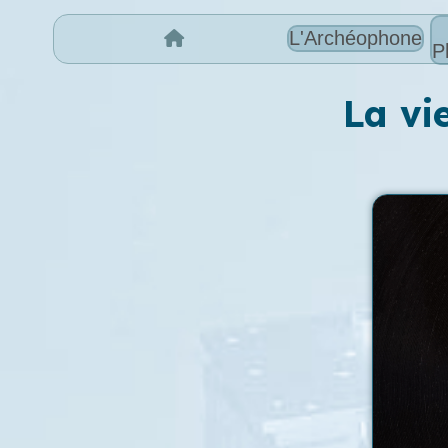
L'Archéophone
P
La vi