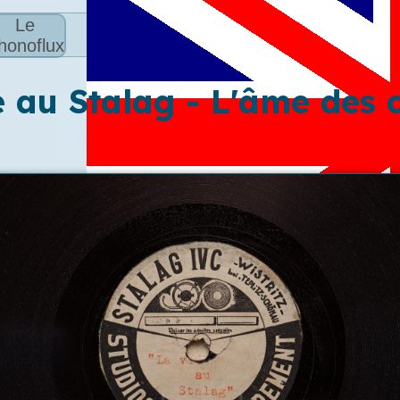
Le
honoflux
e au Stalag - L'âme des