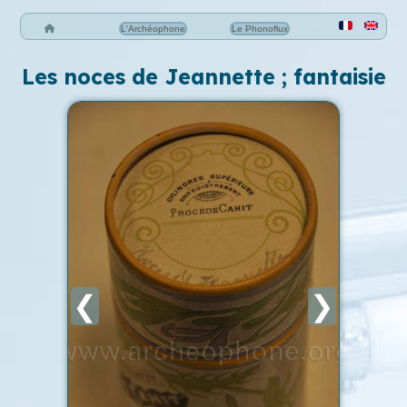
L'Archéophone
Le Phonoflux
Les noces de Jeannette ; fantaisie
❮
❯