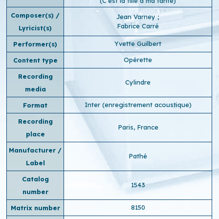
(C'est la fille à ma tante)
Composer(s) /
Jean Varney
;
Fabrice Carré
Lyricist(s)
Yvette Guilbert
Performer(s)
Opérette
Content type
Recording
Cylindre
media
Inter (enregistrement acoustique)
Format
Recording
Paris, France
place
Manufacturer /
Pathé
Label
Catalog
1543
number
8150
Matrix number