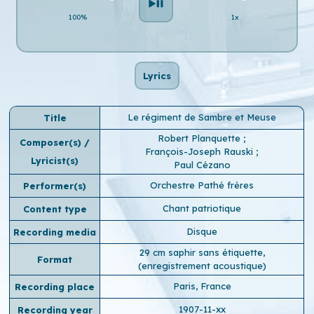
100%
1x
Lyrics
Le régiment de Sambre et Meuse
Title
Robert Planquette
;
Composer(s) /
François-Joseph Rauski
;
Lyricist(s)
Paul Cézano
Orchestre Pathé frères
Performer(s)
Chant patriotique
Content type
Disque
Recording media
29 cm saphir sans étiquette,
Format
(enregistrement acoustique)
Paris, France
Recording place
1907-11-xx
Recording year