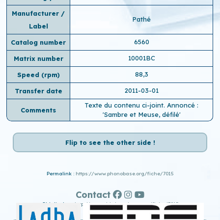
Manufacturer /
Pathé
Label
6560
Catalog number
10001BC
Matrix number
88,3
Speed ​​(rpm)
2011-03-01
Transfer date
Texte du contenu ci-joint. Annoncé :
Comments
'Sambre et Meuse, défilé'
Flip to see the other side !
Permalink :
https://www.phonobase.org/fiche/7015
Contact
Old display :
http://www.old.phonobase.org/fiche/7015