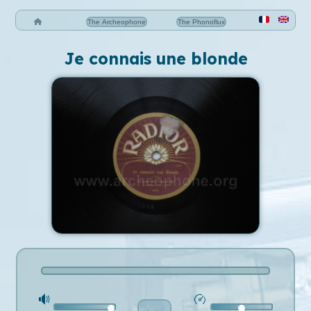
The Archeophone
The Phonoflux
Je connais une blonde