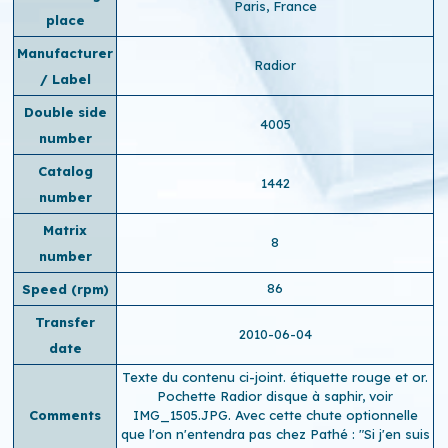
Paris, France
place
Manufacturer
Radior
/ Label
Double side
4005
number
Catalog
1442
number
Matrix
8
number
86
Speed ​​(rpm)
Transfer
2010-06-04
date
Texte du contenu ci-joint. étiquette rouge et or.
Pochette Radior disque à saphir, voir
Comments
IMG_1505.JPG. Avec cette chute optionnelle
que l'on n'entendra pas chez Pathé : "Si j'en suis