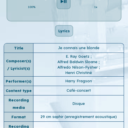
100%
1x
Lyrics
Je connais une blonde
Title
E. Ray Goetz
;
Composer(s)
Alfred Baldwin Sloane
;
Alfredo Nilson-Fysher
;
/ Lyricist(s)
Henri Christiné
Harry Fragson
Performer(s)
Café-concert
Content type
Recording
Disque
media
29 cm saphir (enregistrement acoustique)
Format
Recording