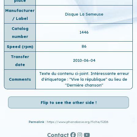
place
Manufacturer
Disque La Semeuse
/ Label
Catalog
1446
number
86
Speed ​​(rpm)
Transfer
2010-06-04
date
Texte du contenu ci-joint. Intéressante erreur
Comments
d'étiquetage : "Vive la république" au lieu de
"Dernière chanson"
Flip to see the other side !
Permalink :
https://www.phonobase.org/fiche/5206
Contact