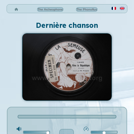
The Archeophone
The Phonoflux
Dernière chanson