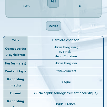
100%
1x
Lyrics
Dernière chanson
Title
Harry Fragson
;
Composer(s)
H. Finck
;
/ Lyricist(s)
Henri Christiné
Harry Fragson
Performer(s)
Café-concert
Content type
Recording
Disque
media
29 cm saphir (enregistrement acoustique)
Format
Recording
Paris, France