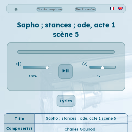
The Archeophone
The Phonoflux
Sapho ; stances ; ode, acte 1
scène 5
100%
1x
Lyrics
Sapho ; stances ; ode, acte 1 scène 5
Title
Composer(s)
Charles Gounod
;