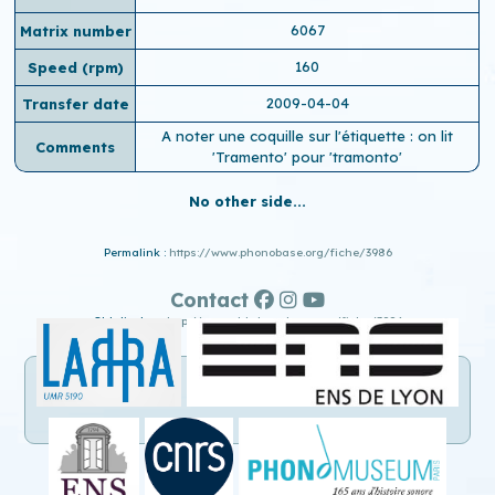
6067
Matrix number
160
Speed ​​(rpm)
2009-04-04
Transfer date
A noter une coquille sur l'étiquette : on lit
Comments
'Tramento' pour 'tramonto'
No other side...
Permalink :
https://www.phonobase.org/fiche/3986
Contact
Old display :
http://www.old.phonobase.org/fiche/3986