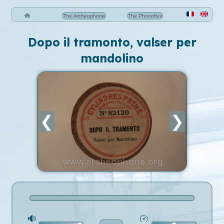
The Archeophone
The Phonoflux
Dopo il tramonto, valser per
mandolino
❮
❯