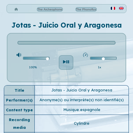
The Archeophone
The Phonoflux
Jotas - Juicio Oral y Aragonesa
100%
1x
Jotas - Juicio Oral y Aragonesa
Title
Anonyme(s) ou interprète(s) non identifié(s)
Performer(s)
Musique espagnole
Content type
Recording
Cylindre
media