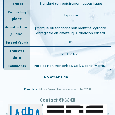
Standard (enregistrement acoustique)
Format
Recording
Espagne
place
Manufacturer
[Marque ou fabricant non identifié, cylindre
enregistré en amateur]. Grabación casera
/ Label
95
Speed ​​(rpm)
Transfer
2005-11-20
date
Paroles non transcrites. Coll. Gabriel Marro. -
Comments
No other side...
Permalink :
https://www.phonobase.org/fiche/3208
Contact
Old display :
http://www.old.phonobase.org/fiche/3208