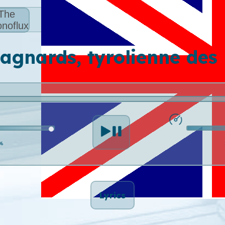
The
noflux
agnards, tyrolienne des
%
Lyrics