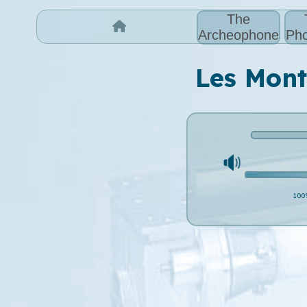
The
Archeophone
Pho
Les Mont
100