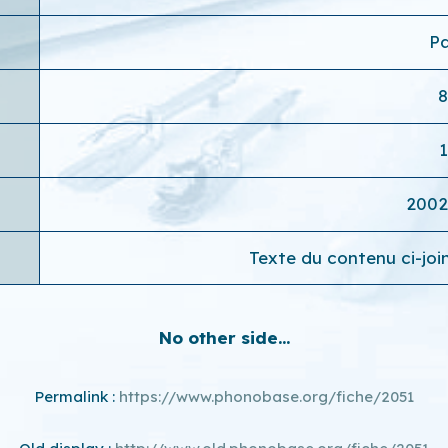
P
2002
Texte du contenu ci-jo
No other side...
Permalink :
https://www.phonobase.org/fiche/2051