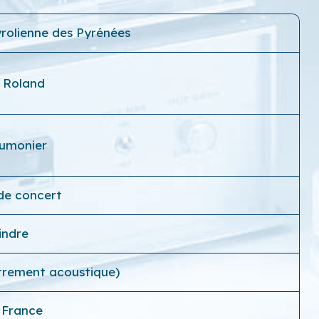
rolienne des Pyrénées
d Roland
Aumonier
de concert
indre
trement acoustique)
, France