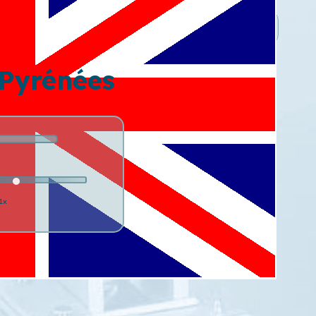
 Pyrénées
1x