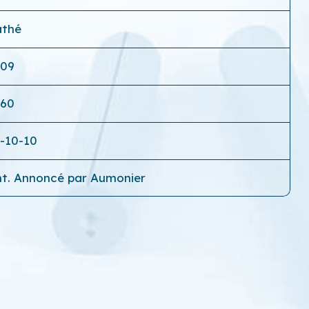
athé
809
160
-10-10
int. Annoncé par Aumonier