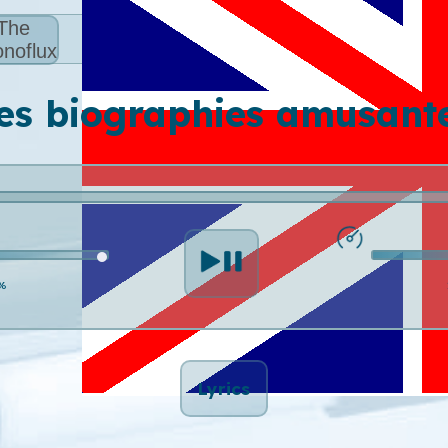
The
noflux
es biographies amusant
%
Lyrics