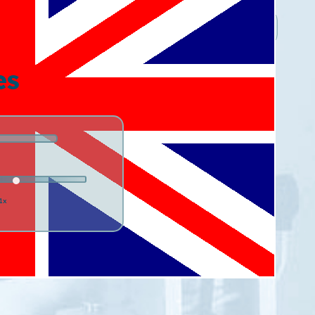
es
1x