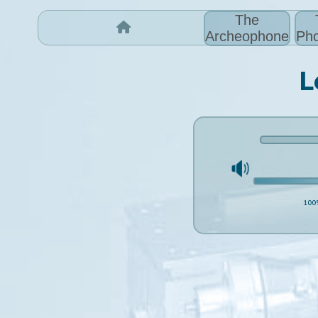
The
Archeophone
Pho
L
100