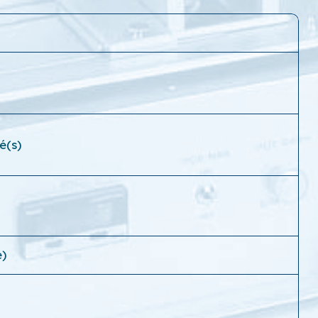
é(s)
e)