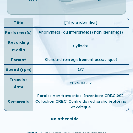
[Titre à identifier]
Title
Anonyme(s) ou interprète(s) non identifié(s)
Performer(s)
Recording
Cylindre
media
Standard (enregistrement acoustique)
Format
177
Speed ​​(rpm)
Transfer
2024-04-02
date
Paroles non transcrites. Inventaire CRBC 002.
Comments
Collection CRBC, Centre de recherche bretonne
et celtique
No other side...
Permalink :
https://www.phonobase.org/fiche/16387