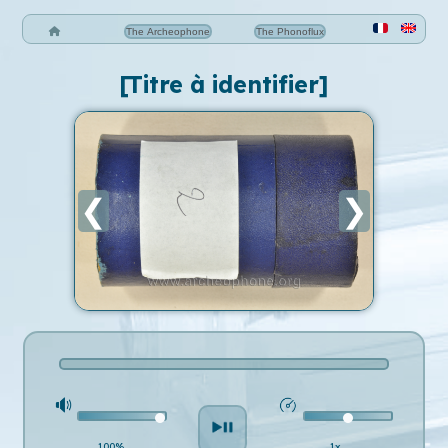
The Archeophone
The Phonoflux
[Titre à identifier]
❮
❯
100%
1x