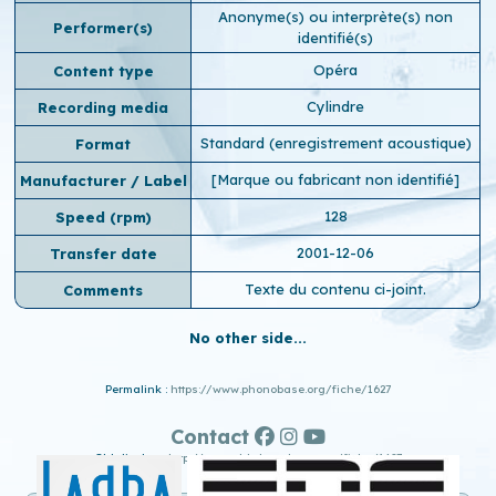
Anonyme(s) ou interprète(s) non
Performer(s)
identifié(s)
Opéra
Content type
Cylindre
Recording media
Standard (enregistrement acoustique)
Format
[Marque ou fabricant non identifié]
Manufacturer / Label
128
Speed ​​(rpm)
2001-12-06
Transfer date
Texte du contenu ci-joint.
Comments
No other side...
Permalink :
https://www.phonobase.org/fiche/1627
Contact
Old display :
http://www.old.phonobase.org/fiche/1627