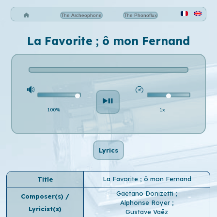
The Archeophone
The Phonoflux
La Favorite ; ô mon Fernand
100%
1x
Lyrics
La Favorite ; ô mon Fernand
Title
Gaetano Donizetti
;
Composer(s) /
Alphonse Royer
;
Lyricist(s)
Gustave Vaëz