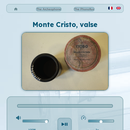
The Archeophone
The Phonoflux
Monte Cristo, valse
100%
1x