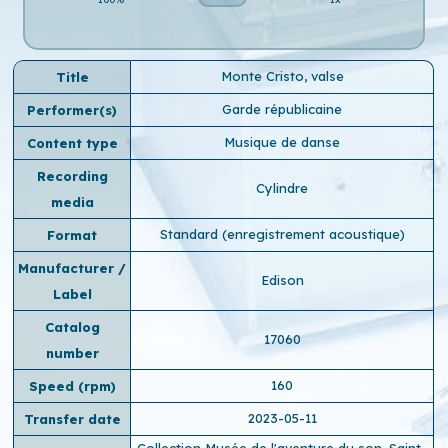
Monte Cristo, valse
Title
Garde républicaine
Performer(s)
Musique de danse
Content type
Recording
Cylindre
media
Standard (enregistrement acoustique)
Format
Manufacturer /
Edison
Label
Catalog
17060
number
160
Speed ​​(rpm)
2023-05-11
Transfer date
Collection Musée de l'aventure du son, Saint-