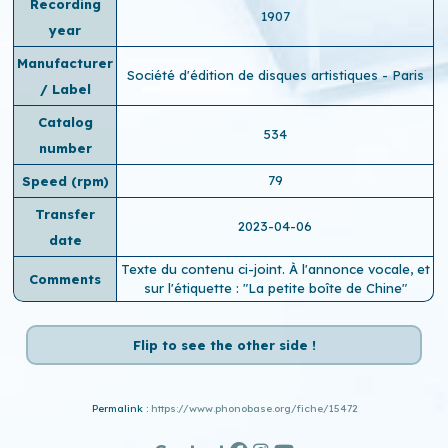
Recording
1907
year
Manufacturer
Société d'édition de disques artistiques - Paris
/ Label
Catalog
534
number
79
Speed ​​(rpm)
Transfer
2023-04-06
date
Texte du contenu ci-joint. À l'annonce vocale, et
Comments
sur l'étiquette : "La petite boîte de Chine"
Flip to see the other side !
Permalink :
https://www.phonobase.org/fiche/15472