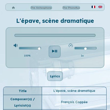
The Archeophone
The Phonoflux
L'épave, scène dramatique
100%
1x
Lyrics
L'épave, scène dramatique
Title
Composer(s) /
François Coppée
Lyricist(s)