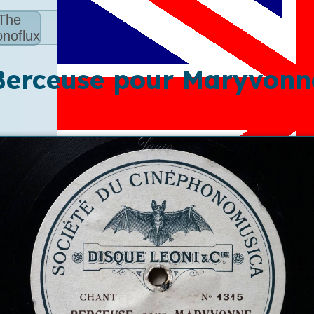
The
noflux
Berceuse pour Maryvonn