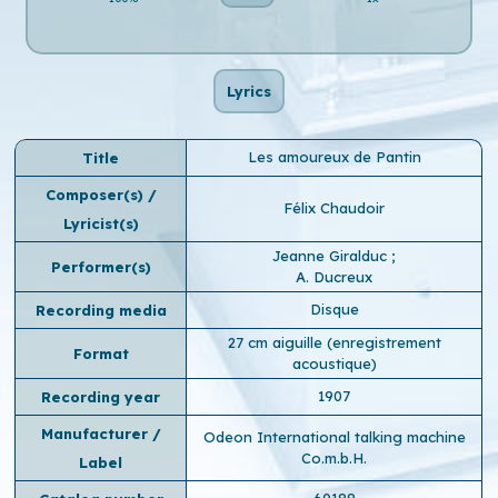
Lyrics
Les amoureux de Pantin
Title
Composer(s) /
Félix Chaudoir
Lyricist(s)
Jeanne Giralduc
;
Performer(s)
A. Ducreux
Disque
Recording media
27 cm aiguille (enregistrement
Format
acoustique)
1907
Recording year
Manufacturer /
Odeon International talking machine
Co.m.b.H.
Label