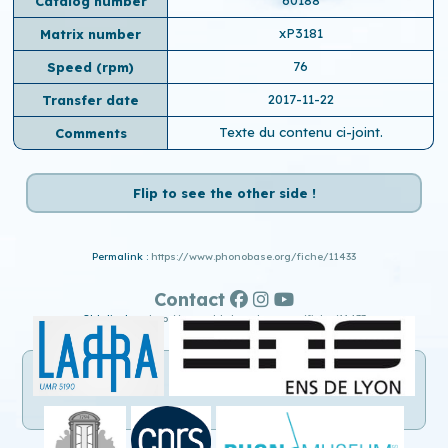
60188
Catalog number
xP3181
Matrix number
76
Speed ​​(rpm)
2017-11-22
Transfer date
Texte du contenu ci-joint.
Comments
Flip to see the other side !
Permalink :
https://www.phonobase.org/fiche/11433
Contact
Old display :
http://www.old.phonobase.org/fiche/11433