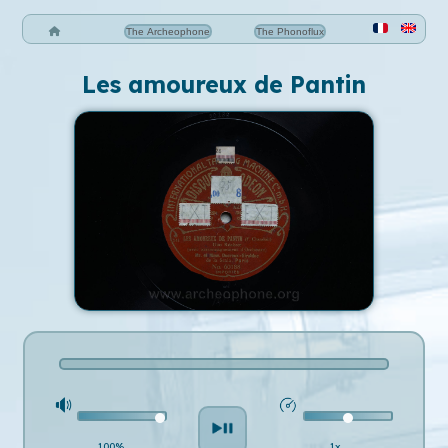
The Archeophone
The Phonoflux
Les amoureux de Pantin
100%
1x