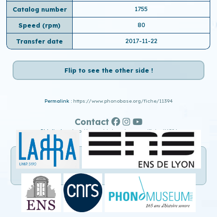
1755
Catalog number
80
Speed ​​(rpm)
2017-11-22
Transfer date
Flip to see the other side !
Permalink :
https://www.phonobase.org/fiche/11394
Contact
Old display :
http://www.old.phonobase.org/fiche/11394