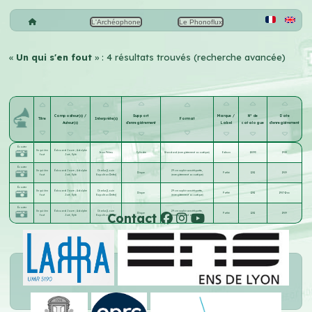
L'Archéophone
Le Phonoflux
«
Un qui s'en fout
» : 4 résultats trouvés (recherche avancée)
Compositeur(s) /
Support
Marque /
N° de
Date
Titre
Interprète(s)
Format
Auteur(s)
d'enregistrement
Label
catalogue
d'enregistrement
Écouter
Un qui s'en
Édouard Jouve
;
Adolphe
Jean Péheu
Cylindre
Standard (enregistrement acoustique)
Edison
18093
1908
fout
Jost
;
Vylé
Écouter
Un qui s'en
Édouard Jouve
;
Adolphe
Charlus [Louis-
29 cm saphir sans étiquette,
Disque
Pathé
1281
1909
fout
Jost
;
Vylé
Napoléon Defer]
(enregistrement acoustique)
Écouter
Un qui s'en
Édouard Jouve
;
Adolphe
Charlus [Louis-
29 cm saphir sans étiquette,
Disque
Pathé
1281
1907-11-xx
fout
Jost
;
Vylé
Napoléon Defer]
(enregistrement acoustique)
Écouter
Un qui s'en
Édouard Jouve
;
Adolphe
Charlus [Louis-
29 cm saphir sans étiquette,
Contact
Disque
Pathé
1281
1909
fout
Jost
;
Vylé
Napoléon Defer]
(enregistrement acoustique)