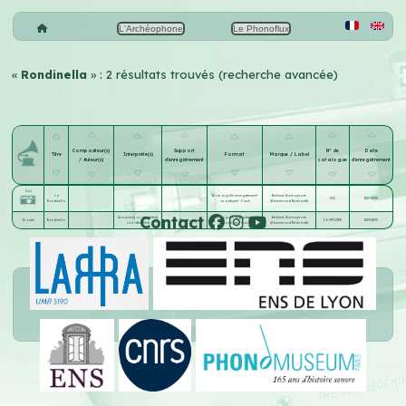
L'Archéophone
Le Phonoflux
«
Rondinella
» : 2 résultats trouvés (recherche avancée)
Compositeur(s)
Support
N° de
Date
Titre
Interprète(s)
Format
Marque / Label
/ Auteur(s)
d'enregistrement
catalogue
d'enregistrement
Voir
La
12 cm aiguille (enregistrement
Berliners' Gramophone
532
1889-1893
Rondinella
acoustique) - 5 inch
(Kämmer und Reinhardt)
Contact
Anonyme(s) ou interprète(s)
12 cm aiguille (enregistrement
Berliners' Gramophone
Écouter
Rondinella
Disque
COMPLETER
1889-1893
non identifié(s)
acoustique) - 5 inch
(Kämmer und Reinhardt)