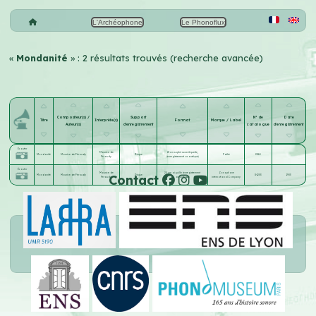
L'Archéophone
Le Phonoflux
«
Mondanité
» : 2 résultats trouvés (recherche avancée)
Compositeur(s) /
Support
N° de
Date
Titre
Interprète(s)
Format
Marque / Label
Auteur(s)
d'enregistrement
catalogue
d'enregistrement
Écouter
Maurice de
21 cm saphir sans étiquette,
Mondanité
Maurice de Féraudy
Disque
Pathé
2865
Féraudy
(enregistrement acoustique)
Écouter
Maurice de
25 cm aiguille (enregistrement
Zonophone
Contact
Mondanité
Maurice de Féraudy
Disque
X-1253
1903
Féraudy
acoustique)
international Company