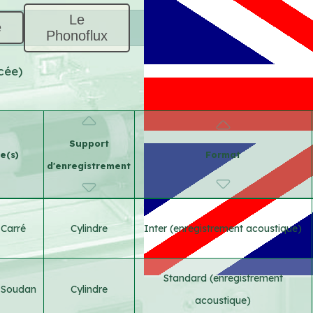
Le
e
Phonoflux
cée)
Support
e(s)
Format
d'enregistrement
 Carré
Cylindre
Inter (enregistrement acoustique)
Standard (enregistrement
;
Soudan
Cylindre
acoustique)