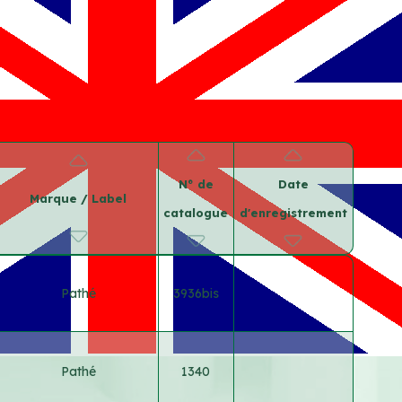
N° de
Date
Marque / Label
catalogue
d'enregistrement
Pathé
3936bis
Pathé
1340