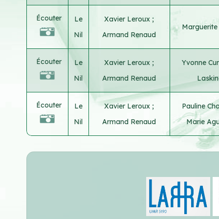
Écouter
Le
Xavier Leroux
;
Marguerite
Nil
Armand Renaud
Écouter
Le
Xavier Leroux
;
Yvonne Cur
Nil
Armand Renaud
Laskin
Écouter
Le
Xavier Leroux
;
Pauline Cha
Nil
Armand Renaud
Marie Agu