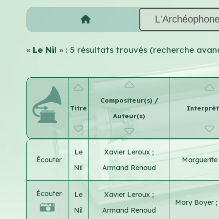
L'Archéophon
«
Le Nil
» : 5 résultats trouvés (recherche avan
Compositeur(s) /
Titre
Interprèt
Auteur(s)
Le
Xavier Leroux
;
Écouter
Marguerite
Nil
Armand Renaud
Écouter
Le
Xavier Leroux
;
Mary Boyer
Nil
Armand Renaud