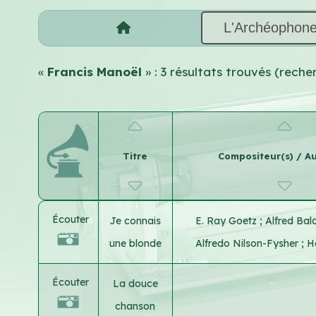
L'Archéophon
«
Francis Manoël
» : 3 résultats trouvés (rech
Titre
Compositeur(s) / Au
Écouter
Je connais
E. Ray Goetz
;
Alfred Bal
une blonde
Alfredo Nilson-Fysher
;
He
Écouter
La douce
chanson