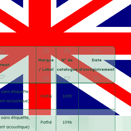
Marque
N° de
Date
rmat
/ Label
catalogue
d'enregistrement
 sans étiquette,
Pathé
1095
ent acoustique)
 sans étiquette,
Pathé
1096
ent acoustique)