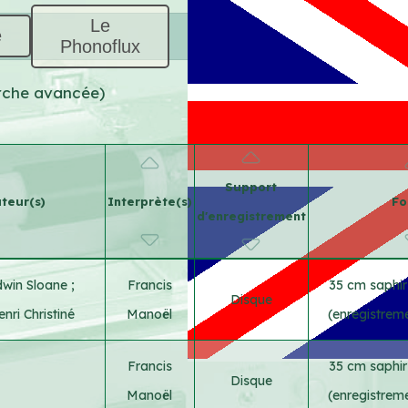
Le
e
Phonoflux
erche avancée)
Support
teur(s)
Interprète(s)
Fo
d'enregistrement
dwin Sloane
;
Francis
35 cm saphir
Disque
nri Christiné
Manoël
(enregistrem
Francis
35 cm saphir
Disque
Manoël
(enregistrem