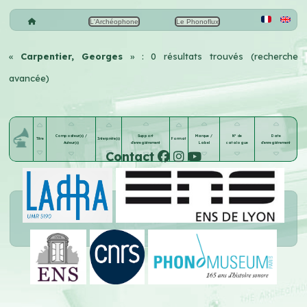
L'Archéophone
Le Phonoflux
«
Carpentier, Georges
» : 0 résultats trouvés (recherche
avancée)
Compositeur(s) /
Support
Marque /
N° de
Date
Titre
Interprète(s)
Format
Auteur(s)
d'enregistrement
Label
catalogue
d'enregistrement
Contact