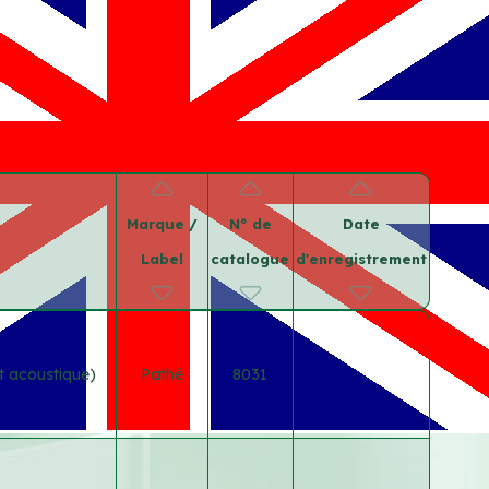
Marque /
N° de
Date
Label
catalogue
d'enregistrement
t acoustique)
Pathé
8031