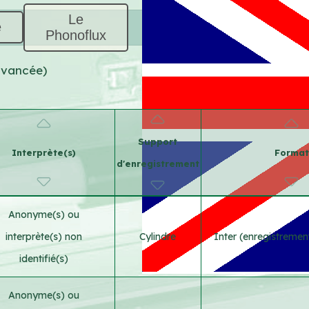
Le
e
Phonoflux
 avancée)
Support
Interprète(s)
Format
d'enregistrement
Anonyme(s) ou
interprète(s) non
Cylindre
Inter (enregistremen
identifié(s)
Anonyme(s) ou