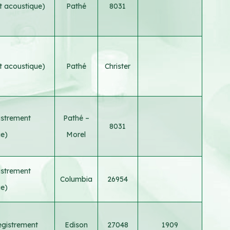
t acoustique)
Pathé
8031
t acoustique)
Pathé
Christer
istrement
Pathé –
8031
ue)
Morel
istrement
Columbia
26954
ue)
egistrement
Edison
27048
1909